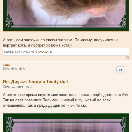
А вот - сам заказчик со своим заказом. По-моему, получился не
портрет кота, а портрет хозяина кота))
СКРЫТЫЙ КОНТЕНТ:
ПОКАЗАТЬ
Tatin
Цитата
Dolls, dolls, dolls
Re: Друзья Тедди и Teddy-doll
26 сен 2024, 15:58
С
о
А некоторое время спустя мне захотелось сшить ещё одного котейку.
о
Так на свет появился Пельмеш - белый и пушистый во всех
б
щ
отношениях. Как и предыдущий кот - он 45 см.
е
н
и
е