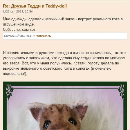
Re: Друзья Тедди и Teddy-doll
26 сен 2024, 15:54
С
о
Мне однажды сделали необычный заказ - портрет реального кота в
о
игрушечном виде.
б
щ
Собсссно, сам кот:
е
н
СКРЫТЫЙ КОНТЕНТ:
ПОКАЗАТЬ
и
е
Я реалистичными игрушками никогда в жизни не занималась, так что
уговорились с заказчиком, что сделаю ему тедди-котика по мотивам
его зверя. Вот, что у меня получилось. Кстати, голову делала по
выкройке знаменитого советского Кота в сапогах (и очень ею
недовольна!).