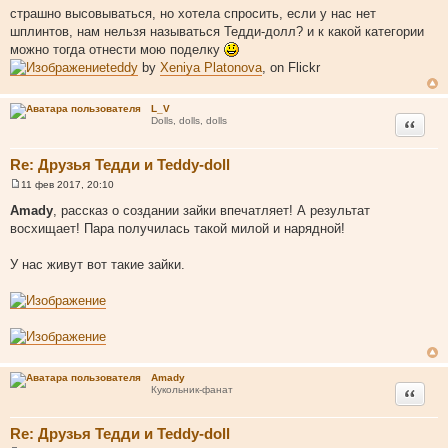
о
страшно высовываться, но хотела спросить, если у нас нет
о
шплинтов, нам нельзя называться Тедди-долл? и к какой категории
б
щ
можно тогда отнести мою поделку
е
teddy
by
Xeniya Platonova
, on Flickr
н
и
е
L_V
Цитата
Dolls, dolls, dolls
Re: Друзья Тедди и Teddy-doll
11 фев 2017, 20:10
С
о
Amady
, рассказ о создании зайки впечатляет! А результат
о
восхищает! Пара получилась такой милой и нарядной!
б
щ
е
У нас живут вот такие зайки.
н
и
е
Amady
Цитата
Кукольник-фанат
Re: Друзья Тедди и Teddy-doll