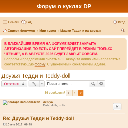
Форум о куклах DP
Ссылки
FAQ
Вход
Список форумов
Мир кукол
Мишки Тедди и их друзья
ои
В БЛИЖАЙШЕЕ ВРЕМЯ НА ФОРУМЕ БУДЕТ ЗАКРЫТА
ск
АВТОРИЗАЦИЯ, ТО ЕСТЬ САЙТ ПЕРЕЙДЕТ В РЕЖИМ "ТОЛЬКО
ЧТЕНИЕ", А В АВГУСТЕ 2026 БУДЕТ ЗАКРЫТ СОВСЕМ.
Вопросы и предложения писать в ЛС аккаунта admin или направлять в
соответствующую
форму
. С уважением и сожалением, Админ.
Друзья Тедди и Teddy-doll
Ответить
36 сообщений
1
2
Xeniya
Цитата
Dolls, dolls, dolls
Re: Друзья Тедди и Teddy-doll
10 янв 2017, 09:48
С