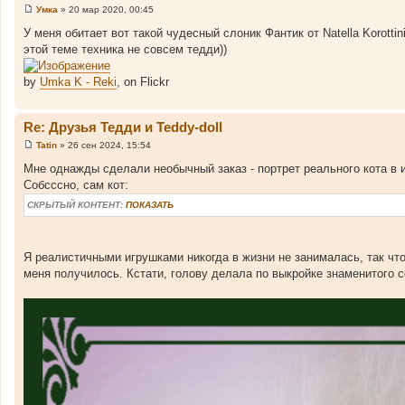
Умка
»
20 мар 2020, 00:45
С
о
У меня обитает вот такой чудесный слоник Фантик от Natella Korotti
о
этой теме техника не совсем тедди))
б
щ
е
by
Umka K - Reki
, on Flickr
н
и
е
Re: Друзья Тедди и Teddy-doll
Tatin
»
26 сен 2024, 15:54
С
о
Мне однажды сделали необычный заказ - портрет реального кота в 
о
Собсссно, сам кот:
б
щ
СКРЫТЫЙ КОНТЕНТ:
ПОКАЗАТЬ
е
н
и
е
Я реалистичными игрушками никогда в жизни не занималась, так что 
меня получилось. Кстати, голову делала по выкройке знаменитого со