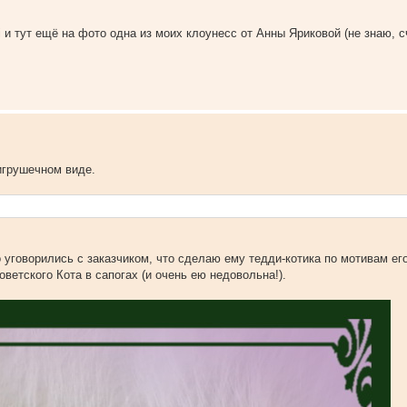
ni и тут ещё на фото одна из моих клоунесс от Анны Яриковой (не знаю, с
игрушечном виде.
уговорились с заказчиком, что сделаю ему тедди-котика по мотивам его 
ветского Кота в сапогах (и очень ею недовольна!).