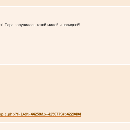
ет! Пара получилась такой милой и нарядной!
ewtopic.php?f=14&t=44258&p=4250779#p4220404