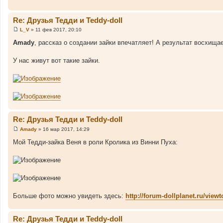
и
е
Re: Друзья Тедди и Teddy-doll
L_V
»
11 фев 2017, 20:10
С
о
Amady
, рассказ о создании зайки впечатляет! А результат восхища
о
б
щ
У нас живут вот такие зайки.
е
н
и
е
Re: Друзья Тедди и Teddy-doll
Amady
»
16 мар 2017, 14:29
С
о
Мой Тедди-зайка Веня в роли Кролика из Винни Пуха:
о
б
щ
е
н
и
е
Больше фото можно увидеть здесь:
http://forum-dollplanet.ru/vi
Re: Друзья Тедди и Teddy-doll