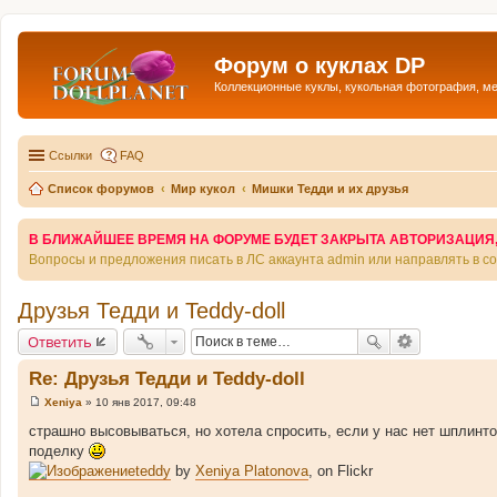
Форум о куклах DP
Коллекционные куклы, кукольная фотография, м
Ссылки
FAQ
Список форумов
Мир кукол
Мишки Тедди и их друзья
В БЛИЖАЙШЕЕ ВРЕМЯ НА ФОРУМЕ БУДЕТ ЗАКРЫТА АВТОРИЗАЦИЯ, Т
Вопросы и предложения писать в ЛС аккаунта admin или направлять в 
Друзья Тедди и Teddy-doll
Ответить
Re: Друзья Тедди и Teddy-doll
Xeniya
»
10 янв 2017, 09:48
С
о
страшно высовываться, но хотела спросить, если у нас нет шплинто
о
поделку
б
щ
teddy
by
Xeniya Platonova
, on Flickr
е
н