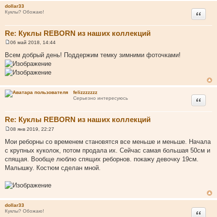
н
dollar33
и
Цитата
Куклы? Обожаю!
е
Re: Куклы REBORN из наших коллекций
06 май 2018, 14:44
С
о
Всем добрый день! Поддержим темку зимними фоточками!
о
б
щ
е
н
и
felizzzzzzz
е
Цитата
Серьезно интересуюсь
Re: Куклы REBORN из наших коллекций
08 янв 2019, 22:27
С
о
Мои реборны со временем становятся все меньше и меньше. Начала
о
с крупных куколок, потом продала их. Сейчас самая большая 50см и
б
щ
спящая. Вообще люблю спящих реборнов. покажу девочку 19см.
е
Малышку. Костюм сделан мной.
н
и
е
dollar33
Цитата
Куклы? Обожаю!