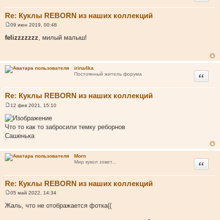
Re: Куклы REBORN из наших коллекций
09 июн 2019, 00:48
С
о
felizzzzzzz
, милый малыш!
о
б
щ
е
н
irina4ka
и
Цитата
Постоянный житель форума
е
Re: Куклы REBORN из наших коллекций
12 фев 2021, 15:10
С
о
о
Что то как то забросили темку реборнов
б
щ
Сашенька
е
н
и
Morn
е
Цитата
Мир кукол зовет...
Re: Куклы REBORN из наших коллекций
05 май 2022, 14:34
С
о
Жаль, что не отображается фотка((
о
б