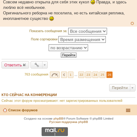
щ
Совсем недавно открыла для себя этих кукол
Правда, и здесь
е
люблю всё необычное.
н
и
Оригинального реборна не поселила, но есть китайская реплика,
е
инопланетное существо
Показать сообщения за:
Поле сортировки
Ответить
763 сообщения
1
…
22
23
24
25
26
Перейти
КТО СЕЙЧАС НА КОНФЕРЕНЦИИ
Сейчас этот форум просматривают: нет зарегистрированных пользователей
Список форумов
Создано на основе
phpBB
® Forum Software © phpBB Limited
Русская поддержка phpBB