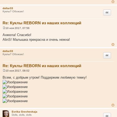
щ
е
н
dollar33
и
Цитата
Куклы? Обожаю!
е
Re: Куклы REBORN из наших коллекций
10 ноя 2017, 07:56
С
о
Анжела! Спасибо!
о
AlinS! Малышка прекрасна и очень нежна!
б
щ
е
н
dollar33
и
Цитата
Куклы? Обожаю!
е
Re: Куклы REBORN из наших коллекций
10 ноя 2017, 08:02
С
о
Всем, с добрым утром! Поддержим любимую темку!
о
б
щ
е
н
и
е
Evrika Grecheskaja
Цитата
Dolls, dolls, dolls