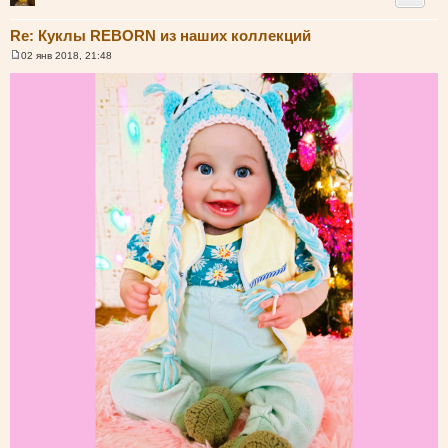
Re: Куклы REBORN из наших коллекций
02 янв 2018, 21:48
С
о
о
б
щ
е
н
и
е