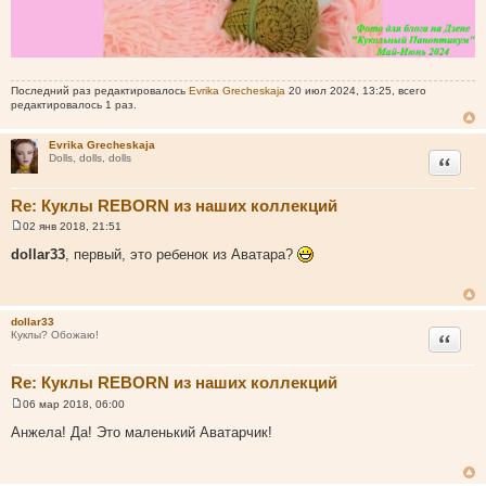
Последний раз редактировалось
Evrika Grecheskaja
20 июл 2024, 13:25, всего
редактировалось 1 раз.
Evrika Grecheskaja
Цитата
Dolls, dolls, dolls
Re: Куклы REBORN из наших коллекций
02 янв 2018, 21:51
С
о
dollar33
, первый, это ребенок из Аватара?
о
б
щ
е
н
dollar33
и
Цитата
Куклы? Обожаю!
е
Re: Куклы REBORN из наших коллекций
06 мар 2018, 06:00
С
о
Анжела! Да! Это маленький Аватарчик!
о
б
щ
е