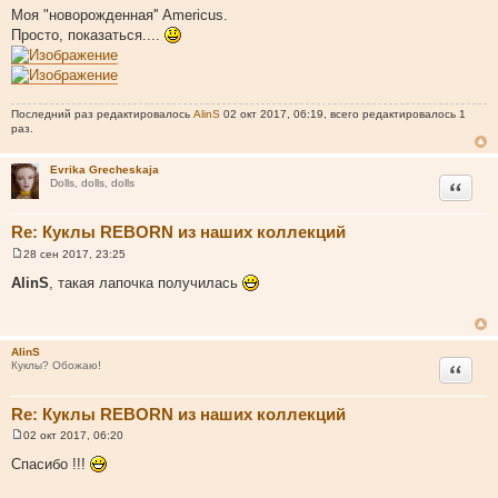
о
Моя "новорожденная'' Americus.
о
Просто, показаться....
б
щ
е
н
и
е
Последний раз редактировалось
AlinS
02 окт 2017, 06:19, всего редактировалось 1
раз.
Evrika Grecheskaja
Цитата
Dolls, dolls, dolls
Re: Куклы REBORN из наших коллекций
28 сен 2017, 23:25
С
о
AlinS
, такая лапочка получилась
о
б
щ
е
н
AlinS
и
Цитата
Куклы? Обожаю!
е
Re: Куклы REBORN из наших коллекций
02 окт 2017, 06:20
С
о
Спасибо !!!
о
б