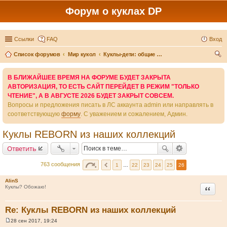
Форум о куклах DP
Ссылки
FAQ
Вход
Список форумов
Мир кукол
Куклы-дети: общие темы и другие производители
ои
В БЛИЖАЙШЕЕ ВРЕМЯ НА ФОРУМЕ БУДЕТ ЗАКРЫТА
ск
АВТОРИЗАЦИЯ, ТО ЕСТЬ САЙТ ПЕРЕЙДЕТ В РЕЖИМ "ТОЛЬКО
ЧТЕНИЕ", А В АВГУСТЕ 2026 БУДЕТ ЗАКРЫТ СОВСЕМ.
Вопросы и предложения писать в ЛС аккаунта admin или направлять в
соответствующую
форму
. С уважением и сожалением, Админ.
Куклы REBORN из наших коллекций
Ответить
763 сообщения
1
…
22
23
24
25
26
AlinS
Цитата
Куклы? Обожаю!
Re: Куклы REBORN из наших коллекций
28 сен 2017, 19:24
С